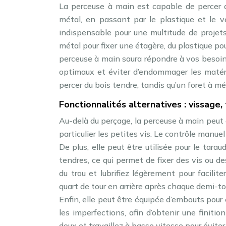
La perceuse à main est capable de percer a
métal, en passant par le plastique et le ve
indispensable pour une multitude de projets
métal pour fixer une étagère, du plastique pou
perceuse à main saura répondre à vos besoins
optimaux et éviter d’endommager les matéri
percer du bois tendre, tandis qu’un foret à mét
Fonctionnalités alternatives : vissage
Au-delà du perçage, la perceuse à main peut 
particulier les petites vis. Le contrôle manue
De plus, elle peut être utilisée pour le tara
tendres, ce qui permet de fixer des vis ou d
du trou et lubrifiez légèrement pour facili
quart de tour en arrière après chaque demi-to
Enfin, elle peut être équipée d’embouts pour 
les imperfections, afin d’obtenir une finiti
doux et travaillez à basse vitesse pour éviter