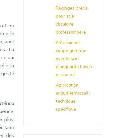
Réglages précis
pour scie
circulaire
oret en
professionnelle
mme le
e, pour
Précision de
es. La
coupe garantie
 ce qui
avec la scie
lle la
plongeante bosch
 geste
et son rail
Application
enduit fermacell :
technique
atériau
spécifique
quence,
 plus,
cision
er des