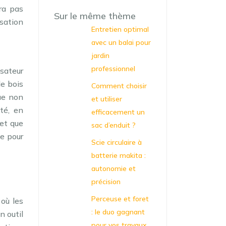
era pas
Sur le même thème
nsation
Entretien optimal
avec un balai pour
jardin
professionnel
isateur
le bois
Comment choisir
ue non
et utiliser
ité, en
efficacement un
 et que
sac d’enduit ?
e pour
Scie circulaire à
batterie makita :
autonomie et
précision
Perceuse et foret
 où les
: le duo gagnant
n outil
pour vos travaux