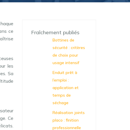
chaque
ans ce
Fraîchement publiés
aîtrise
Bottines de
sécurité : critères
de choix pour
ceuses
usage intensif
our les
Enduit prêt à
les. Sa
l’emploi :
ltitude
application et
temps de
séchage
isateur
Réalisation joints
age. Ce
placo : finition
licats.
professionnelle