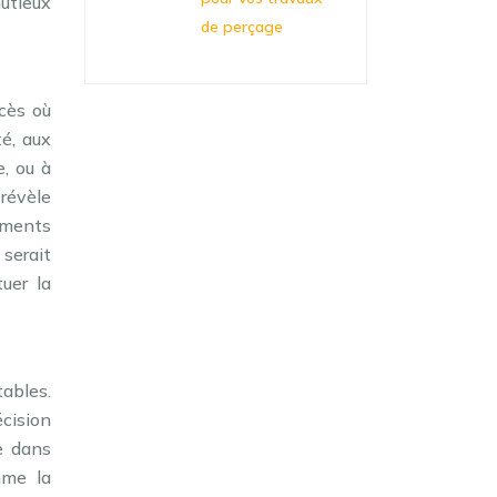
nutieux
de perçage
ccès où
té, aux
, ou à
 révèle
léments
 serait
uer la
tables.
cision
le dans
mme la