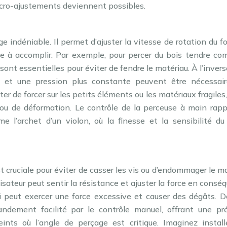
cro-ajustements deviennent possibles.
e indéniable. Il permet d’ajuster la vitesse de rotation du f
he à accomplir. Par exemple, pour percer du bois tendre co
 sont essentielles pour éviter de fendre le matériau. À l’invers
 et une pression plus constante peuvent être nécessair
er de forcer sur les petits éléments ou les matériaux fragiles,
 ou de déformation. Le contrôle de la perceuse à main rappe
 l’archet d’un violon, où la finesse et la sensibilité du
st cruciale pour éviter de casser les vis ou d’endommager le m
isateur peut sentir la résistance et ajuster la force en consé
i peut exercer une force excessive et causer des dégâts. De
andement facilité par le contrôle manuel, offrant une pré
eints où l’angle de perçage est critique. Imaginez install