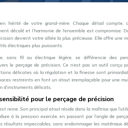
ien hérité de votre grand-mère. Chaque détail compte, 
ement décalé et l’harmonie de l’ensemble est compromise. D
ision devient votre alliée la plus précieuse. Elle offre une m
ils électriques plus puissants.
e, sans fil ou électrique légère, se différencie des per
vers le perçage de précision. Ce n’est pas un outil conçu p
tions délicates où la régulation et la finesse sont primordia
paces restreints en font un atout irremplaçable pour une mu
on d’instruments délicats.
 sensibilité pour le perçage de précision
st reine. Son principal atout réside dans la maîtrise que l’util
llure à la pression exercée, en passant par l’angle de perç
des résultats impeccables, sans endommager les matériaux dé