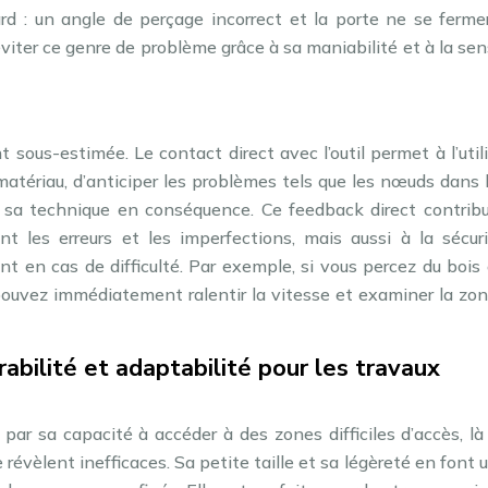
ard : un angle de perçage incorrect et la porte ne se ferm
iter ce genre de problème grâce à sa maniabilité et à la se
 sous-estimée. Le contact direct avec l’outil permet à l’util
 matériau, d’anticiper les problèmes tels que les nœuds dans 
r sa technique en conséquence. Ce feedback direct contrib
nt les erreurs et les imperfections, mais aussi à la sécur
ent en cas de difficulté. Par exemple, si vous percez du bois
pouvez immédiatement ralentir la vitesse et examiner la zon
rabilité et adaptabilité pour les travaux
ar sa capacité à accéder à des zones difficiles d’accès, là
évèlent inefficaces. Sa petite taille et sa légèreté en font u