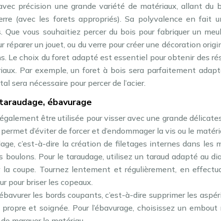
vec précision une grande variété de matériaux, allant du b
rre (avec les forets appropriés). Sa polyvalence en fait u
. Que vous souhaitiez percer du bois pour fabriquer un meu
r réparer un jouet, ou du verre pour créer une décoration origin
. Le choix du foret adapté est essentiel pour obtenir des ré
aux. Par exemple, un foret à bois sera parfaitement adapt
al sera nécessaire pour percer de l’acier.
, taraudage, ébavurage
également être utilisée pour visser avec une grande délicate
l permet d’éviter de forcer et d’endommager la vis ou le matéri
udage, c’est-à-dire la création de filetages internes dans les
es boulons. Pour le taraudage, utilisez un taraud adapté au d
ter la coupe. Tournez lentement et régulièrement, en effect
ur pour briser les copeaux.
ébavurer les bords coupants, c’est-à-dire supprimer les aspér
on propre et soignée. Pour l’ébavurage, choisissez un embout 
 de marquer le matériau.