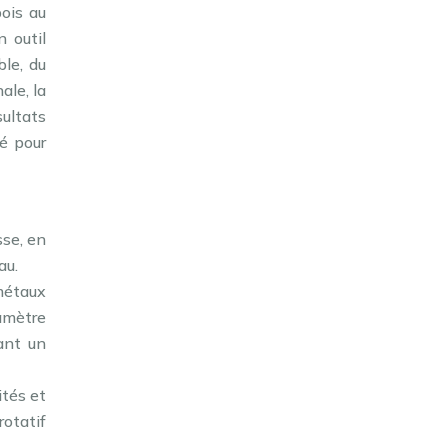
ois au
n outil
ble, du
ale, la
sultats
é pour
sse, en
au.
 métaux
iamètre
uant un
ités et
rotatif