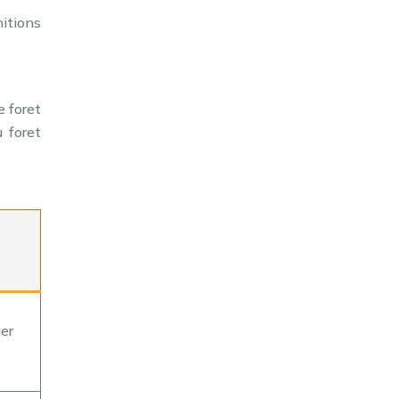
itions
e foret
u foret
ger