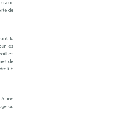
risque
erté de
ant la
our les
ailliez
rmet de
droit à
e à une
sage au