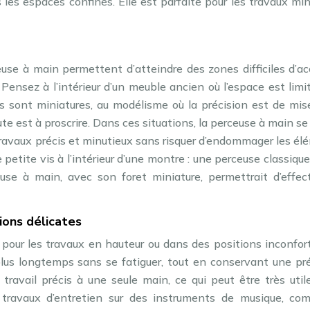
 les espaces confinés. Elle est parfaite pour les travaux mi
ceuse à main permettent d’atteindre des zones difficiles d’a
ensez à l’intérieur d’un meuble ancien où l’espace est limi
s sont miniatures, au modélisme où la précision est de mise
te est à proscrire. Dans ces situations, la perceuse à main se
s travaux précis et minutieux sans risquer d’endommager les é
etite vis à l’intérieur d’une montre : une perceuse classique
se à main, avec son foret miniature, permettrait d’effect
ions délicates
 pour les travaux en hauteur ou dans des positions inconfor
lus longtemps sans se fatiguer, tout en conservant une pré
e travail précis à une seule main, ce qui peut être très uti
e travaux d’entretien sur des instruments de musique, co