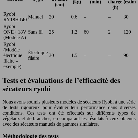
(kg)
(min)
charge
(estimé
(cm)
(h)
Ryobi
Manuel
20
0.6
–
–
30
RY18HT40
Ryobi
ONE+ 18V
Sans fil
25
1.2
60
2
120
(Modèle A)
Ryobi
(Modèle
Électrique
électrique
30
1.5
–
–
90
filaire
filaire –
exemple)
Tests et évaluations de l’efficacité des
sécateurs ryobi
Nous avons soumis plusieurs modèles de sécateurs Ryobi à une série
de tests rigoureux pour évaluer leur performance dans diverses
conditions. Ces tests ont été effectués sur différents types de
végétaux et de branches, en comparant les résultats à ceux obtenus
avec des sécateurs manuels de gammes similaires.
Méthodologie des tests