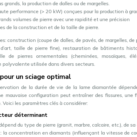
us grands, la production de dalles ou de margelles.
ute performance (> 20 kW) conçues pour la production à gr
grands volumes de pierre avec une rapidité et une précision
 de la construction et de la taille de pierre.
es: construction (coupe de dalles, de pavés, de margelles, de 
’art, taille de pierre fine), restauration de bâtiments hist
ille de pierres ornementales (cheminées, mosaïques, él
e polyvalente utilisée dans divers secteurs.
pour un sciage optimal
éservation de la durée de vie de la lame diamantée dépend
 mauvaise configuration peut entraîner des fissures, une f
. Voici les paramètres clés à considérer:
acteur déterminant
épend du type de pierre (granit, marbre, calcaire, etc.), de sa
nt: la concentration en diamants (influençant la vitesse de c