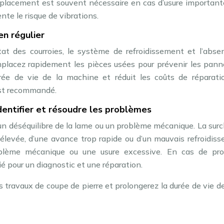
mplacement est souvent nécessaire en cas d’usure important
nte le risque de vibrations.
en régulier
état des courroies, le système de refroidissement et l’abs
emplacez rapidement les pièces usées pour prévenir les pan
urée de vie de la machine et réduit les coûts de réparati
 est recommandé.
entifier et résoudre les problèmes
un déséquilibre de la lame ou un problème mécanique. La sur
 élevée, d’une avance trop rapide ou d’un mauvais refroidis
oblème mécanique ou une usure excessive. En cas de pr
ié pour un diagnostic et une réparation.
s travaux de coupe de pierre et prolongerez la durée de vie d