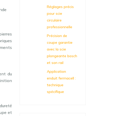
Réglages précis
ande
pour scie
circulaire
professionnelle
pierres
Précision de
oriques
coupe garantie
éments
avec la scie
plongeante bosch
et son rail
Application
ent du
enduit fermacell :
inition
technique
spécifique
 dureté
oupe et