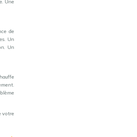
e. Une
ence de
nes. Un
on. Un
chauffe
sement.
oblème
e votre