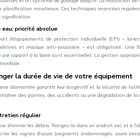
ssantes et un système de guidage adapté. La réalisation de 
 planification minutieuse. Ces techniques avancées requièr
significative.
 eau: priorité absolue
ort d’équipements de protection individuelle (EPI) – lunet
uditives et masque anti-poussière – est obligatoire. Une f
té par rapport à la lame sont essentielles. La gestion appropr
mordiale.
nger la durée de vie de votre équipement
lame diamantée garantit leur longévité et la sécurité de l’utili
traîner des pannes, des accidents ou une dégradation de la 
tretien régulier
ur éliminer les débris. Rangez-la dans un endroit sec et à l’a
ecter les signes d’usure (segments endommagés, usure exces