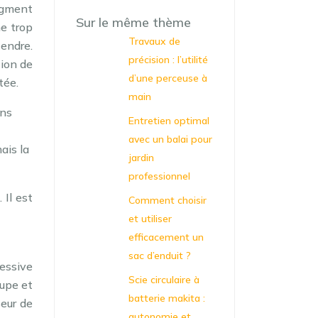
segment
Sur le même thème
me trop
Travaux de
tendre.
précision : l’utilité
tion de
d’une perceuse à
tée.
main
ons
Entretien optimal
avec un balai pour
ais la
jardin
professionnel
Il est
Comment choisir
et utiliser
efficacement un
sac d’enduit ?
essive
Scie circulaire à
oupe et
batterie makita :
seur de
autonomie et