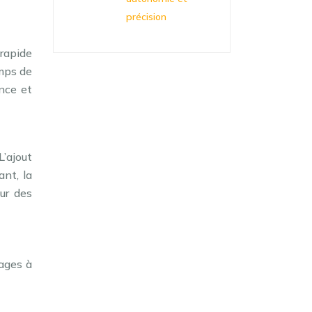
précision
 rapide
emps de
ence et
L’ajout
ant, la
ur des
mages à