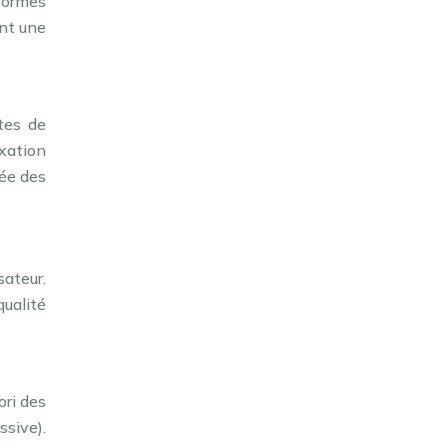
formes
ent une
tes de
ixation
iée des
sateur.
qualité
bri des
sive).