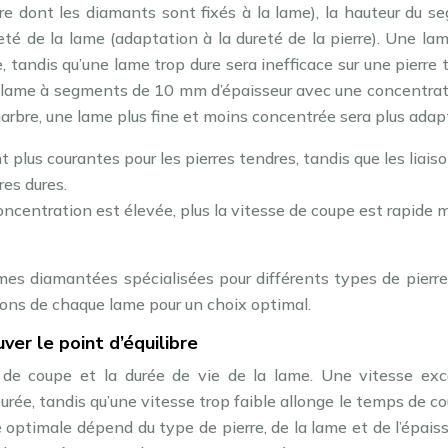
ière dont les diamants sont fixés à la lame), la hauteur du 
reté de la lame (adaptation à la dureté de la pierre). Une la
, tandis qu’une lame trop dure sera inefficace sur une pierre 
une lame à segments de 10 mm d’épaisseur avec une concentra
arbre, une lame plus fine et moins concentrée sera plus adap
t plus courantes pour les pierres tendres, tandis que les liais
res dures.
oncentration est élevée, plus la vitesse de coupe est rapide m
s diamantées spécialisées pour différents types de pierre. 
tions de chaque lame pour un choix optimal.
ver le point d’équilibre
é de coupe et la durée de vie de la lame. Une vitesse exc
rée, tandis qu’une vitesse trop faible allonge le temps de c
e optimale dépend du type de pierre, de la lame et de l’épais