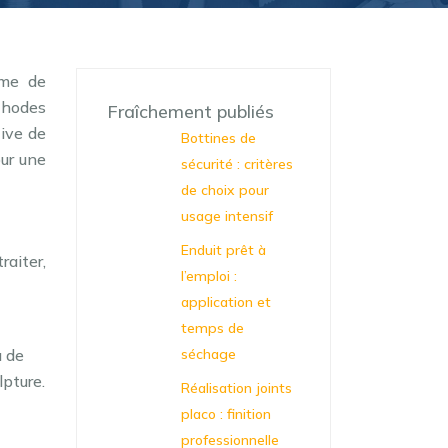
ème de
thodes
Fraîchement publiés
tive de
Bottines de
our une
sécurité : critères
de choix pour
usage intensif
Enduit prêt à
raiter,
l’emploi :
application et
temps de
u de
séchage
lpture.
Réalisation joints
placo : finition
professionnelle