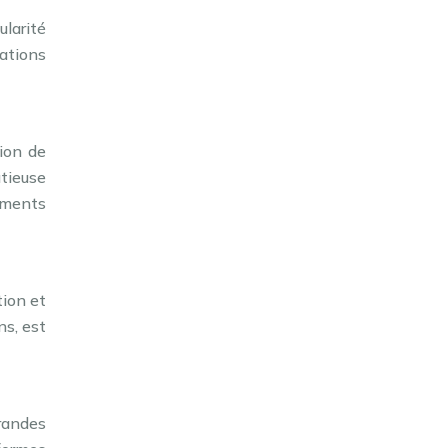
ularité
rations
ion de
utieuse
tements
tion et
ns, est
randes